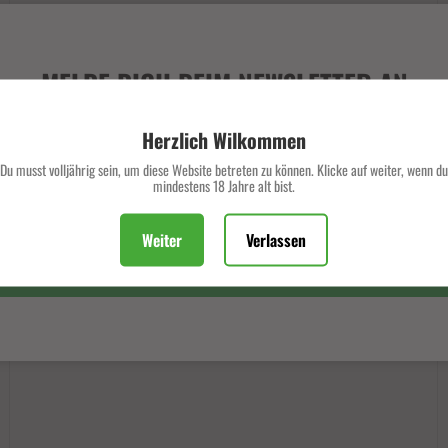
BONORUM LIEFERT
WEITERHIN PROBLEMLOS
MELDE DICH BEIM NEWSLETTER AN
NACH ÖSTERREICH!
Verpasse keine exklusiven Deals und Angebote mehr.
Herzlich Wilkommen
Bonorum liefert weiterhin problemlos nach Österreich –
Du musst volljährig sein, um diese Website betreten zu können. Klicke auf weiter, wenn du
Trotz neuer Regelungen für Hanfshops In den letzten Tagen
mindestens 18 Jahre alt bist.
sorgte ein Bericht des Standard für Aufsehen: Trafiken in
Österreich haben sich das Geschäft...
Weiter
Verlassen
ABONNIEREN