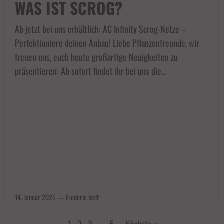
WAS IST SCROG?
Ab jetzt bei uns erhältlich: AC Infinity Scrog-Netze –
Perfektioniere deinen Anbau! Liebe Pflanzenfreunde, wir
freuen uns, euch heute großartige Neuigkeiten zu
präsentieren: Ab sofort findet ihr bei uns die...
14. Januar 2025
—
Frederic Iselt
1
2
3
…
5
·
Nächste »