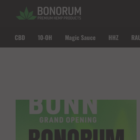
Direkt zum Inhalt
CBD
10-OH
Magic Sauce
HHZ
RA