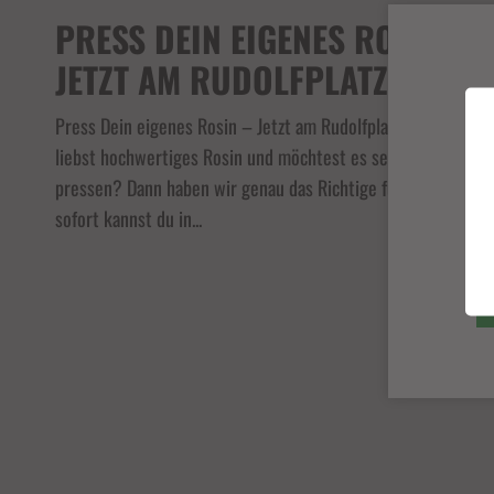
PRESS DEIN EIGENES ROSIN –
JETZT AM RUDOLFPLATZ! 🔥🌿
Press Dein eigenes Rosin – Jetzt am Rudolfplatz! 🔥🌿 Du
liebst hochwertiges Rosin und möchtest es selbst
pressen? Dann haben wir genau das Richtige für dich! Ab
sofort kannst du in...