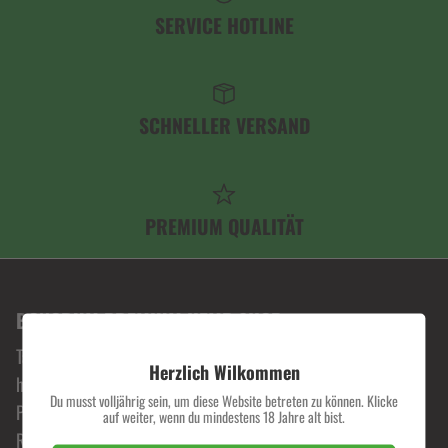
SERVICE HOTLINE
SCHNELLER VERSAND
PREMIUM QUALITÄT
BONORUM PREMIUM HEMP SHOP
Tauche ein in die Welt von Bonorum, wo Leidenschaft für
Herzlich Wilkommen
hochwertige Hanfprodukte zelebriert wird. Erlebe
Du musst volljährig sein, um diese Website betreten zu können. Klicke
Premiumqualität zu fairen Preisen und begib dich auf eine
auf weiter, wenn du mindestens 18 Jahre alt bist.
Reise durch unser exklusives Sortiment.