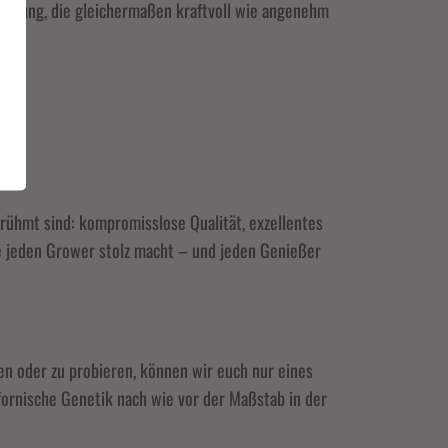
Wirkung, die gleichermaßen kraftvoll wie angenehm
erühmt sind: kompromisslose Qualität, exzellentes
ie jeden Grower stolz macht – und jeden Genießer
en oder zu probieren, können wir euch nur eines
lifornische Genetik nach wie vor der Maßstab in der