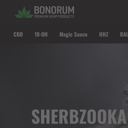
Direkt zum Inhalt
CBD
10-OH
Magic Sauce
HHZ
RA
SHERBZOOKA 