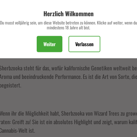
die selbst erfahrene Kenner beeindrucken, liefert Sherbzooka eine 
Verpasse keine exklusiven Deals und Angebote mehr.
ist.
Herzlich Wilkommen
Du musst volljährig sein, um diese Website betreten zu können. Klicke auf weiter, wenn du
mindestens 18 Jahre alt bist.
Eine echte Cali-Genetik der Extraklasse
Weiter
Verlassen
ABONNIEREN
Sherbzooka steht für das, wofür kalifornische Genetiken weltweit b
Aroma und beeindruckende Performance. Es ist die Art von Sorte, d
begeistert.
Wenn ihr die Möglichkeit habt, Sherbzooka von Wizard Trees zu grow
raten: Greift zu! Sie ist ein absolutes Highlight und zeigt, warum ka
Cannabis-Welt ist.