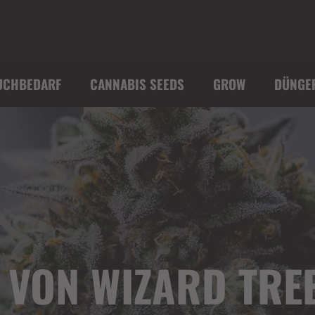
UCHBEDARF
CANNABIS SEEDS
GROW
DÜNGE
VON WIZARD TREE