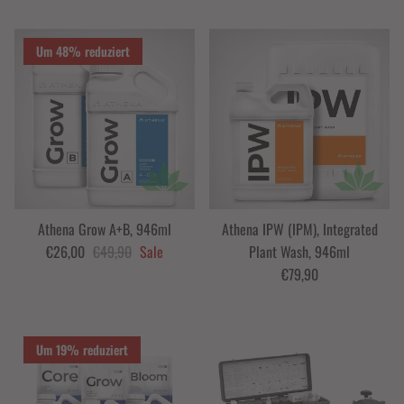
Um 48% reduziert
Athena Grow A+B, 946ml
Athena IPW (IPM), Integrated
€26,00
€49,90
Sale
Plant Wash, 946ml
€79,90
Um 19% reduziert