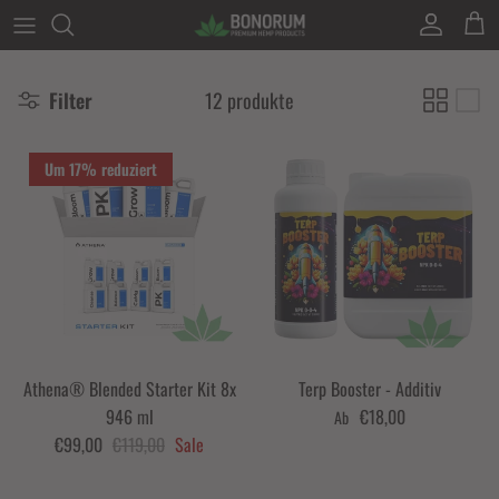
Direkt zum Inhalt
Konto
Eink
Filter
12 produkte
Um 17% reduziert
Athena® Blended Starter Kit 8x
Terp Booster - Additiv
946 ml
€18,00
Ab
€99,00
€119,00
Sale