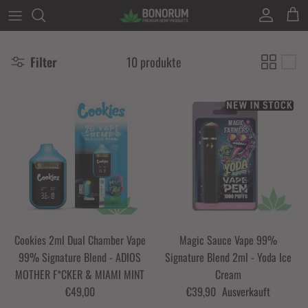
Direkt zum Inhalt
Konto
Eink
Filter
10 produkte
Cookies 2ml Dual Chamber Vape
Magic Sauce Vape 99%
99% Signature Blend - ADIOS
Signature Blend 2ml - Yoda Ice
MOTHER F*CKER & MIAMI MINT
Cream
€49,00
€39,90
Ausverkauft