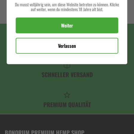
€39,90
€39,99
Du musst volljährig sein, um diese Website betreten zu können. Klicke
auf weiter, wenn du mindestens 18 Jahre alt bist.
Weiter
SERVICE HOTLINE
Verlassen
SCHNELLER VERSAND
PREMIUM QUALITÄT
BONORUM PREMIUM HEMP SHOP