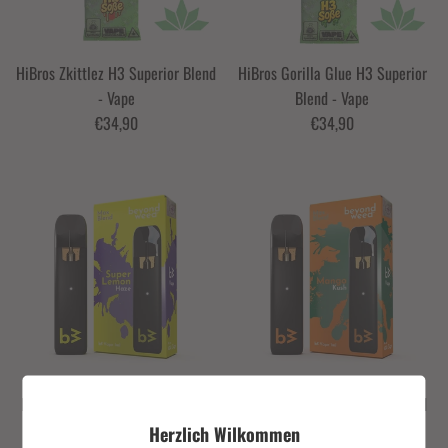
HiBros Zkittlez H3 Superior Blend
HiBros Gorilla Glue H3 Superior
- Vape
Blend - Vape
€34,90
€34,90
Beyond Weed B3 Superior Blend
Beyond Weed B3 Superior Blend
Vape – Super Lemon Haze 1ml
Vape – Mango Kush 1ml
Herzlich Wilkommen