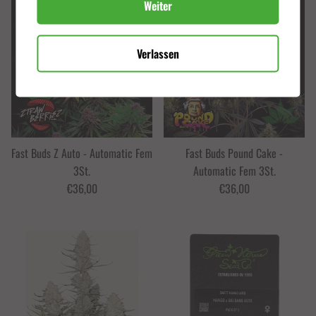
Weiter
Verlassen
ABONNIEREN
Fast Buds Z Auto - Automatic Fem
Fast Buds Pound Cake -
3St.
Automatic Fem 3St.
€36,00
€36,00