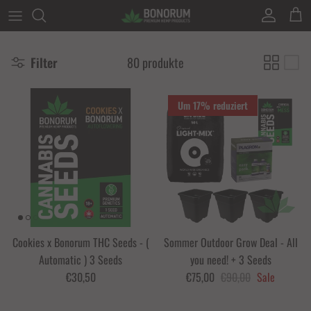
Direkt zum Inhalt
Konto
Eink
Filter
80 produkte
Um 17% reduziert
Cookies x Bonorum THC Seeds - (
Sommer Outdoor Grow Deal - All
Automatic ) 3 Seeds
you need! + 3 Seeds
€30,50
€75,00
€90,00
Sale