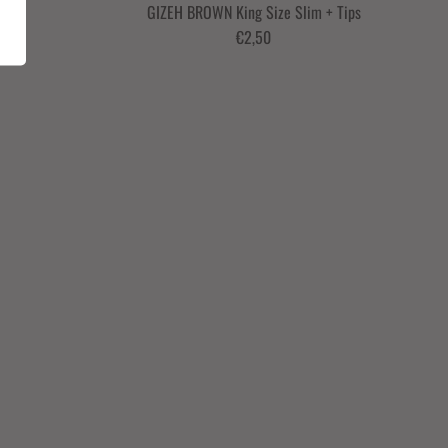
ize
GIZEH BROWN King Size Slim + Tips
€2,50