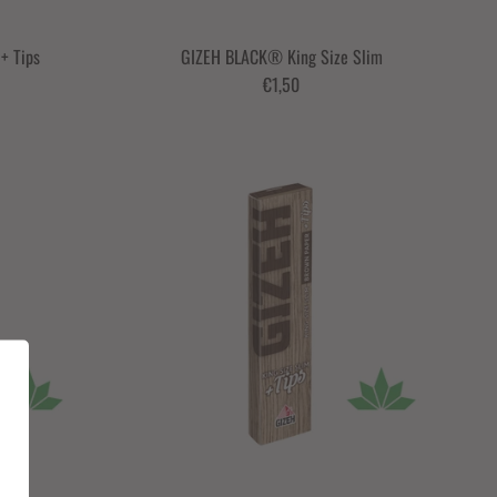
+ Tips
GIZEH BLACK® King Size Slim
€1,50