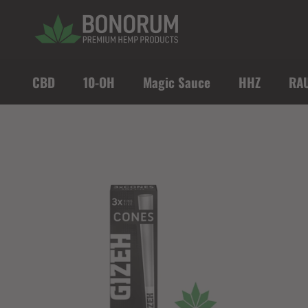
Direkt zum Inhalt
CBD
10-OH
Magic Sauce
HHZ
RA