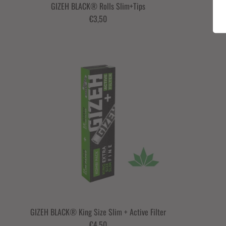
GIZEH BLACK® Rolls Slim+Tips
G
€3,50
GIZEH BLACK® King Size Slim + Active Filter
€4,50