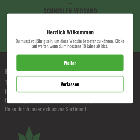
SCHNELLER VERSAND
Herzlich Wilkommen
Du musst volljährig sein, um diese Website betreten zu können. Klicke
PREMIUM QUALITÄT
auf weiter, wenn du mindestens 18 Jahre alt bist.
Weiter
BONORUM PREMIUM HEMP SHOP
Tauche ein in die Welt von Bonorum, wo Leidenschaft für
Verlassen
hochwertige Hanfprodukte zelebriert wird. Erlebe
Premiumqualität zu fairen Preisen und begib dich auf eine
Reise durch unser exklusives Sortiment.