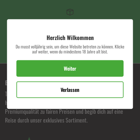
SCHNELLER VERSAND
Herzlich Wilkommen
Du musst volljährig sein, um diese Website betreten zu können. Klicke
auf weiter, wenn du mindestens 18 Jahre alt bist.
PREMIUM QUALITÄT
Weiter
BONORUM PREMIUM HEMP SHOP
Verlassen
Tauche ein in die Welt von Bonorum, wo Leidenschaft für
hochwertige Hanfprodukte zelebriert wird. Erlebe
Premiumqualität zu fairen Preisen und begib dich auf eine
Reise durch unser exklusives Sortiment.