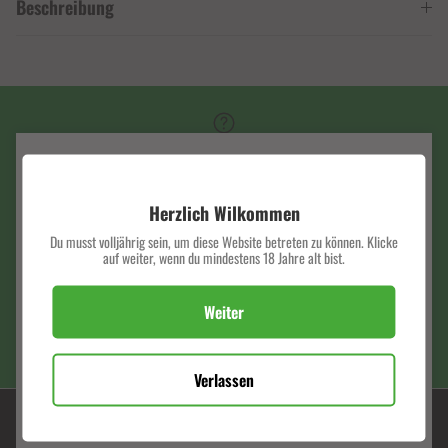
Beschreibung
SERVICE HOTLINE
Schließen
MELDE DICH BEIM NEWSLETTER AN
Herzlich Wilkommen
Du musst volljährig sein, um diese Website betreten zu können. Klicke
Verpasse keine exklusiven Deals und Angebote mehr.
SCHNELLER VERSAND
auf weiter, wenn du mindestens 18 Jahre alt bist.
Weiter
PREMIUM QUALITÄT
Verlassen
ABONNIEREN