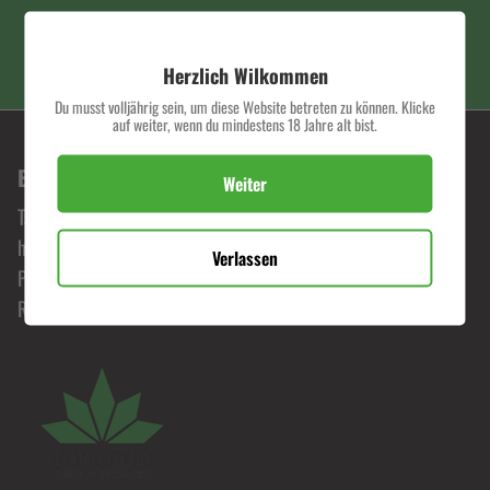
PREMIUM QUALITÄT
Herzlich Wilkommen
Du musst volljährig sein, um diese Website betreten zu können. Klicke
auf weiter, wenn du mindestens 18 Jahre alt bist.
BONORUM PREMIUM HEMP SHOP
Weiter
Tauche ein in die Welt von Bonorum, wo Leidenschaft für
hochwertige Hanfprodukte zelebriert wird. Erlebe
Verlassen
Premiumqualität zu fairen Preisen und begib dich auf eine
Reise durch unser exklusives Sortiment.