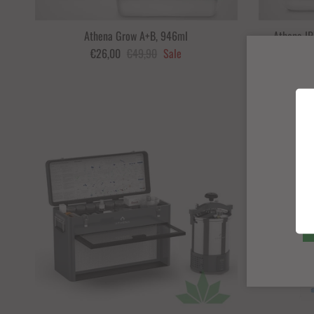
Athena Grow A+B, 946ml
Athena IP
€26,00
€49,90
Sale
Um 17% 