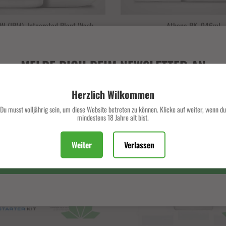
W (IPM), Integrated Plant Wash,
Athena PK, 946ml
946ml
€21,99
€79,90
MELDE DICH BEIM NEWSLETTER AN
Verpasse keine exklusiven Deals und Angebote mehr.
Herzlich Wilkommen
reduziert
Um 19% reduziert
Du musst volljährig sein, um diese Website betreten zu können. Klicke auf weiter, wenn du
mindestens 18 Jahre alt bist.
Weiter
Verlassen
ABONNIEREN