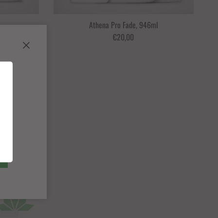
Athena Pro Fade, 946ml
€20,00
Schließen