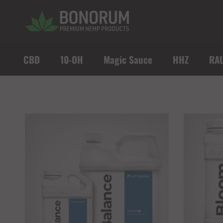
Direkt zum Inhalt
CBD
10-OH
Magic Sauce
HHZ
RA