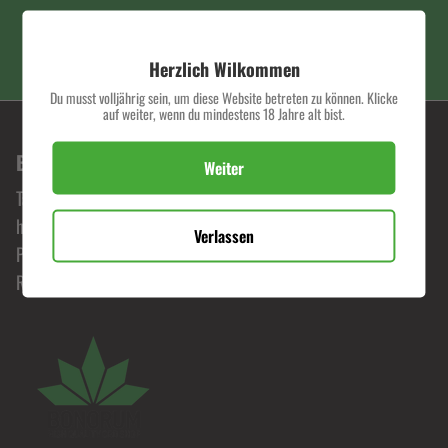
PREMIUM QUALITÄT
Herzlich Wilkommen
Du musst volljährig sein, um diese Website betreten zu können. Klicke
auf weiter, wenn du mindestens 18 Jahre alt bist.
BONORUM PREMIUM HEMP SHOP
Weiter
Tauche ein in die Welt von Bonorum, wo Leidenschaft für
hochwertige Hanfprodukte zelebriert wird. Erlebe
Verlassen
Premiumqualität zu fairen Preisen und begib dich auf eine
Reise durch unser exklusives Sortiment.