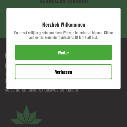
SCHNELLER VERSAND
Herzlich Wilkommen
PREMIUM QUALITÄT
Du musst volljährig sein, um diese Website betreten zu können. Klicke
auf weiter, wenn du mindestens 18 Jahre alt bist.
Weiter
BONORUM PREMIUM HEMP SHOP
Tauche ein in die Welt von Bonorum, wo Leidenschaft für
Verlassen
hochwertige Hanfprodukte zelebriert wird. Erlebe
Premiumqualität zu fairen Preisen und begib dich auf eine
Reise durch unser exklusives Sortiment.