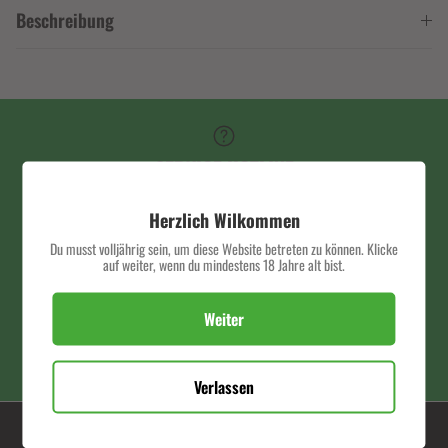
Beschreibung
SERVICE HOTLINE
Herzlich Wilkommen
Du musst volljährig sein, um diese Website betreten zu können. Klicke
auf weiter, wenn du mindestens 18 Jahre alt bist.
SCHNELLER VERSAND
Weiter
PREMIUM QUALITÄT
Verlassen