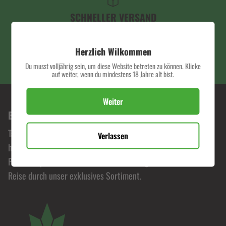
SCHNELLER VERSAND
Herzlich Wilkommen
Du musst volljährig sein, um diese Website betreten zu können. Klicke
PREMIUM QUALITÄT
auf weiter, wenn du mindestens 18 Jahre alt bist.
Weiter
BONORUM PREMIUM HEMP SHOP
Tauche ein in die Welt von Bonorum, wo Leidenschaft für
Verlassen
hochwertige Hanfprodukte zelebriert wird. Erlebe
Premiumqualität zu fairen Preisen und begib dich auf eine
Reise durch unser exklusives Sortiment.