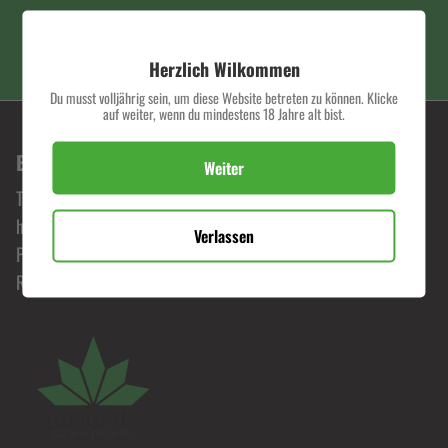
PREMIUM QUALITÄT
Herzlich Wilkommen
Du musst volljährig sein, um diese Website betreten zu können. Klicke
auf weiter, wenn du mindestens 18 Jahre alt bist.
BONORUM PREMIUM HEMP SHOP
Weiter
Tauche ein in die Welt von Bonorum, wo Leidenschaft für
hochwertige Hanfprodukte zelebriert wird. Erlebe
Verlassen
Premiumqualität zu fairen Preisen und begib dich auf eine
Reise durch unser exklusives Sortiment.