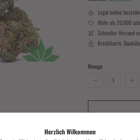
Legal online bestell
Mehr als 20.000 zuf
Schneller Versand m
Kreditkarte, Banküb
Menge
Carla V. und 8.000 
Herzlich Wilkommen