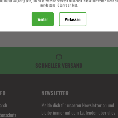
Du musst volljährig sein, um diese Website betreten zu können. Klicke auf weiter, wenn du
mindestens 18 Jahre alt bist.
Beschreibung
Weiter
Verlassen
SCHNELLER VERSAND
NFO
NEWSLETTER
arch
Melde dich für unseren Newsletter an und
bleibe immer auf dem Laufenden über alles
tenschutz