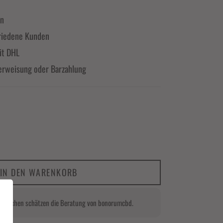
en
riedene Kunden
it DHL
erweisung oder Barzahlung
IN DEN WARENKORB
Menschen schätzen die Beratung von bonorumcbd.