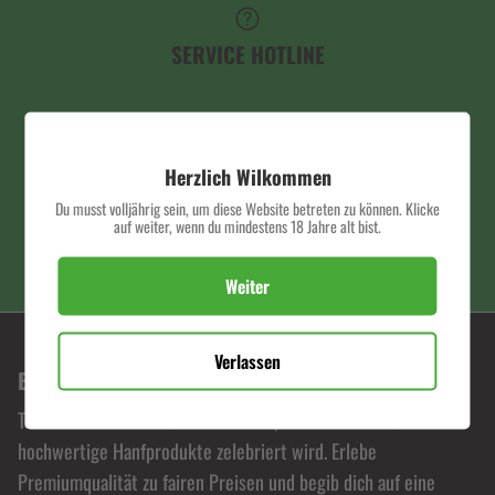
SERVICE HOTLINE
SCHNELLER VERSAND
Herzlich Wilkommen
Du musst volljährig sein, um diese Website betreten zu können. Klicke
auf weiter, wenn du mindestens 18 Jahre alt bist.
PREMIUM QUALITÄT
Weiter
Verlassen
BONORUM PREMIUM HEMP SHOP
Tauche ein in die Welt von Bonorum, wo Leidenschaft für
hochwertige Hanfprodukte zelebriert wird. Erlebe
Premiumqualität zu fairen Preisen und begib dich auf eine