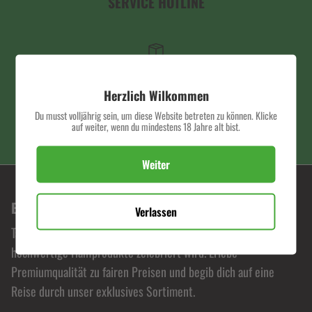
SERVICE HOTLINE
SCHNELLER VERSAND
Herzlich Wilkommen
Du musst volljährig sein, um diese Website betreten zu können. Klicke
auf weiter, wenn du mindestens 18 Jahre alt bist.
PREMIUM QUALITÄT
Weiter
BONORUM PREMIUM HEMP SHOP
Verlassen
Tauche ein in die Welt von Bonorum, wo Leidenschaft für
hochwertige Hanfprodukte zelebriert wird. Erlebe
Premiumqualität zu fairen Preisen und begib dich auf eine
Reise durch unser exklusives Sortiment.