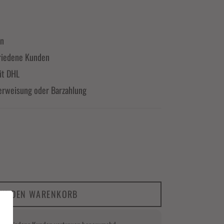
en
riedene Kunden
it DHL
erweisung oder Barzahlung
IN DEN WARENKORB