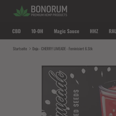
Direkt zum Inhalt
CBD
10-OH
Magic Sauce
HHZ
RA
Startseite
Doja - CHERRY LIMEADE - Feminisiert 6.Stk