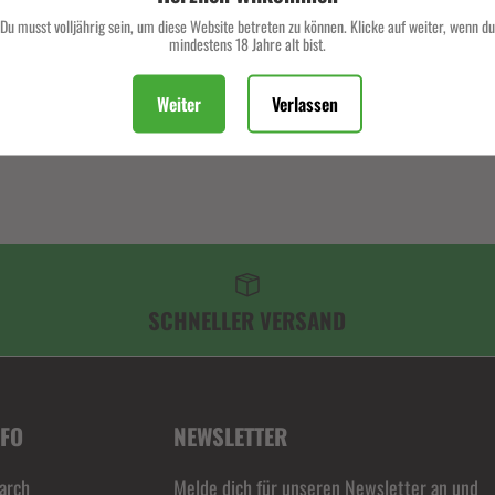
Isabella D. und 7.8
Du musst volljährig sein, um diese Website betreten zu können. Klicke auf weiter, wenn du
mindestens 18 Jahre alt bist.
Beschreibung
Weiter
Verlassen
SCHNELLER VERSAND
NFO
NEWSLETTER
arch
Melde dich für unseren Newsletter an und