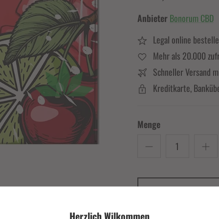
Anbieter
Bonorum CBD
Legal online bestell
Mehr als 20.000 zuf
Schneller Versand m
Kreditkarte, Banküb
Menge
Herzlich Wilkommen