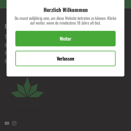
Herzlich Wilkommen
Du musst volljährig sein, um diese Website betreten zu können. Klicke
auf weiter, wenn du mindestens 18 Jahre alt bist.
BONORUM PREMIUM HEMP SHOP
Tauche ein in die Welt von Bonorum, wo Leidenschaft für
Weiter
hochwertige Hanfprodukte zelebriert wird. Erlebe
Premiumqualität zu fairen Preisen und begib dich auf eine
Verlassen
Reise durch unser exklusives Sortiment.
YouTube
Instagram