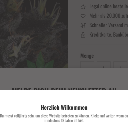
Legal online bestell
Mehr als 20.000 zuf
Schneller Versand m
Kreditkarte, Banküb
Menge
MELDE DICH BEIM NEWSLETTER AN
Verpasse keine exklusiven Deals und Angebote mehr.
Herzlich Wilkommen
Du musst volljährig sein, um diese Website betreten zu können. Klicke auf weiter, wenn du
Beschreibung
mindestens 18 Jahre alt bist.