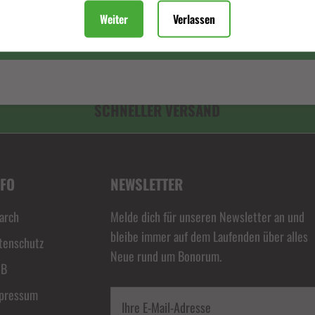
Weiter
Verlassen
ABONNIEREN
SCHNELLER VERSAND
NFO
NEWSLETTER
arch
Melde dich für unseren Newsletter an und
bleibe immer auf dem Laufenden über alles
tenschutz
Neue rund um Bonorum.
GB
pressum