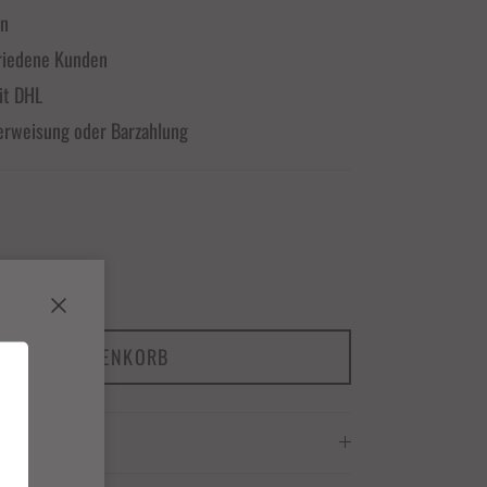
en
riedene Kunden
it DHL
erweisung oder Barzahlung
Schließen
IN DEN WARENKORB