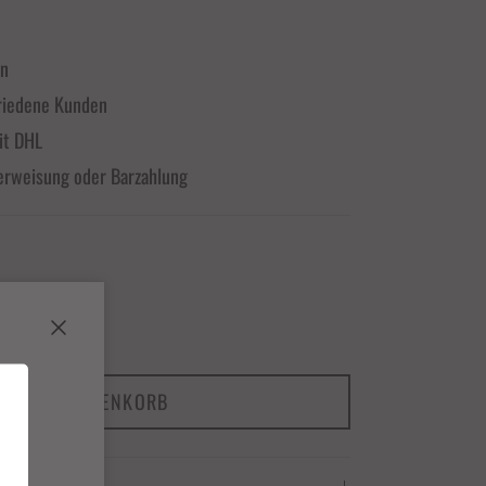
en
riedene Kunden
it DHL
erweisung oder Barzahlung
Schließen
IN DEN WARENKORB