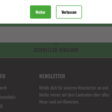
Beschreibung
Weiter
Verlassen
ABONNIEREN
SCHNELLER VERSAND
NFO
NEWSLETTER
arch
Melde dich für unseren Newsletter an und
bleibe immer auf dem Laufenden über alles
tenschutz
Neue rund um Bonorum.
GB