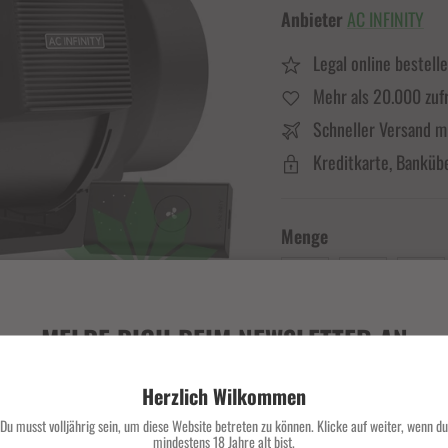
Anbieter
AC INFINITY
Legal online bestell
Mehr als 20.000 zuf
Schneller Versand m
Kreditkarte, Banküb
Menge
MELDE DICH BEIM NEWSLETTER AN
Verpasse keine exklusiven Deals und Angebote mehr.
Herzlich Wilkommen
Du musst volljährig sein, um diese Website betreten zu können. Klicke auf weiter, wenn du
mindestens 18 Jahre alt bist.