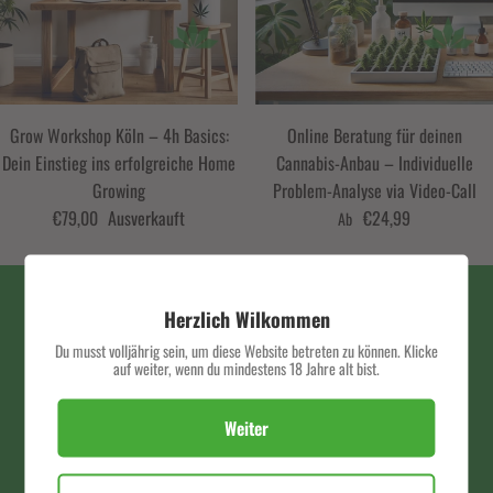
Grow Workshop Köln – 4h Basics:
Online Beratung für deinen
Dein Einstieg ins erfolgreiche Home
Cannabis-Anbau – Individuelle
Growing
Problem-Analyse via Video-Call
€79,00
Ausverkauft
€24,99
Ab
Herzlich Wilkommen
SERVICE HOTLINE
Du musst volljährig sein, um diese Website betreten zu können. Klicke
auf weiter, wenn du mindestens 18 Jahre alt bist.
Verpasse keine exklusiven Deals und Angebote mehr.
Weiter
SCHNELLER VERSAND