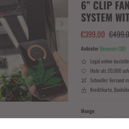
6” CLIP FA
SYSTEM WI
Nächste
€399,00
€499,
Anbieter
Bonorum CBD
Legal online bestell
Mehr als 20.000 zuf
Schneller Versand m
Kreditkarte, Banküb
Menge