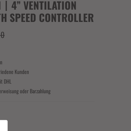
N丨4” VENTILATION
TH SPEED CONTROLLER
00
en
riedene Kunden
it DHL
erweisung oder Barzahlung