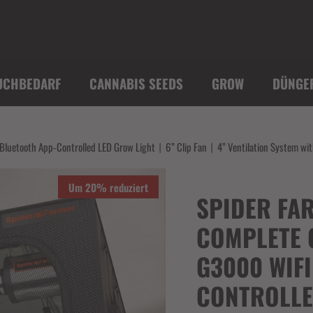
UCHBEDARF
CANNABIS SEEDS
GROW
DÜNGE
etooth App-Controlled LED Grow Light丨6” Clip Fan丨4” Ventilation System with
Um 20% reduziert
SPIDER FA
COMPLETE 
G3000 WIFI
CONTROLLE