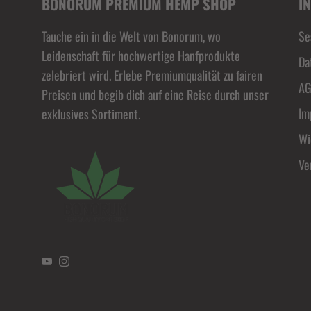
BONORUM PREMIUM HEMP SHOP
I
Tauche ein in die Welt von Bonorum, wo
Se
Leidenschaft für hochwertige Hanfprodukte
Da
zelebriert wird. Erlebe Premiumqualität zu fairen
A
Preisen und begib dich auf eine Reise durch unser
Im
exklusives Sortiment.
Wi
Ve
YouTube
Instagram