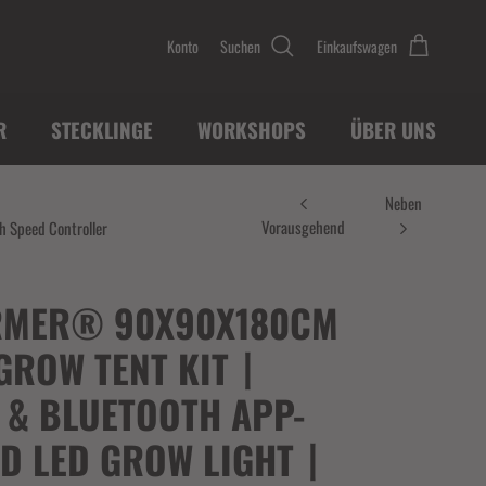
Konto
Suchen
Einkaufswagen
R
STECKLINGE
WORKSHOPS
ÜBER UNS
Neben
Vorausgehend
 Speed Controller
RMER® 90X90X180CM
GROW TENT KIT丨
 & BLUETOOTH APP-
D LED GROW LIGHT丨