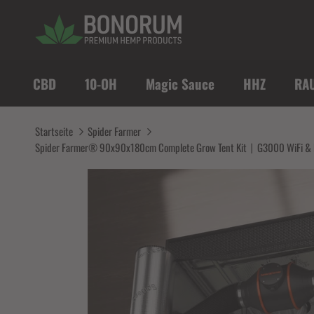
Direkt zum Inhalt
CBD
10-OH
Magic Sauce
HHZ
RA
Startseite
Spider Farmer
Spider Farmer® 90x90x180cm Complete Grow Tent Kit丨G3000 WiFi & Blu