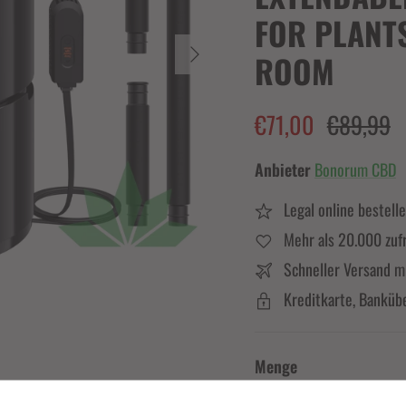
FOR PLANT
Nächste
ROOM
€71,00
€89,99
Anbieter
Bonorum CBD
Legal online bestell
Mehr als 20.000 zuf
Schneller Versand m
Kreditkarte, Banküb
Menge