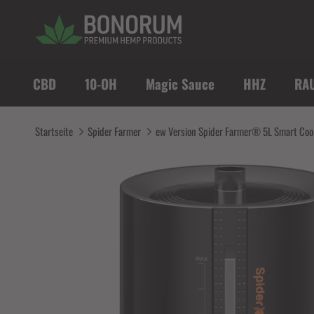
Direkt zum Inhalt
CBD
10-OH
Magic Sauce
HHZ
RA
Startseite
Spider Farmer
ew Version Spider Farmer® 5L Smart Cool