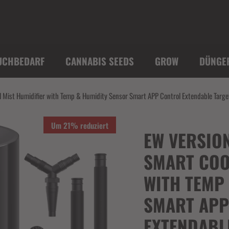
UCHBEDARF
CANNABIS SEEDS
GROW
DÜNGE
 Mist Humidifier with Temp & Humidity Sensor Smart APP Control Extendable Targe
Um 21% reduziert
EW VERSIO
SMART COO
WITH TEMP
SMART APP
EXTENDABL