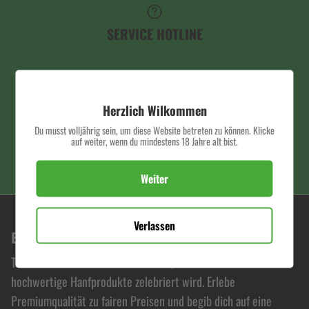
SERVICE HOTLINE
SCHNELLER VERSAND
Herzlich Wilkommen
Du musst volljährig sein, um diese Website betreten zu können. Klicke
auf weiter, wenn du mindestens 18 Jahre alt bist.
PREMIUM QUALITÄT
Weiter
Verlassen
BONORUM PREMIUM HEMP SHOP
Tauche ein in die Welt von Bonorum, wo Leidenschaft für
hochwertige Hanfprodukte zelebriert wird. Erlebe
Premiumqualität zu fairen Preisen und begib dich auf eine