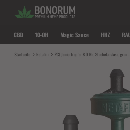
Direkt zum Inhalt
CBD
10-OH
Magic Sauce
HHZ
RA
Startseite
Netafim
PCJ Juniortropfer 8.0 l/h, Stachelauslass, grau 