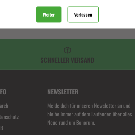
Beschreibung
Weiter
Verlassen
SCHNELLER VERSAND
NFO
NEWSLETTER
arch
Melde dich für unseren Newsletter an und
bleibe immer auf dem Laufenden über alles
tenschutz
Neue rund um Bonorum.
GB