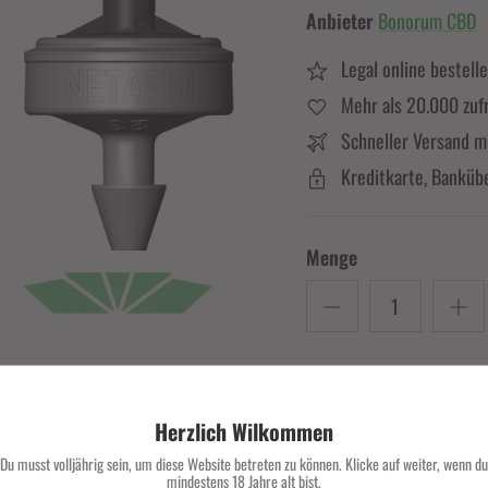
Anbieter
Bonorum CBD
Legal online bestell
Mehr als 20.000 zuf
Schneller Versand m
Kreditkarte, Banküb
Menge
Herzlich Wilkommen
Du musst volljährig sein, um diese Website betreten zu können. Klicke auf weiter, wenn du
mindestens 18 Jahre alt bist.