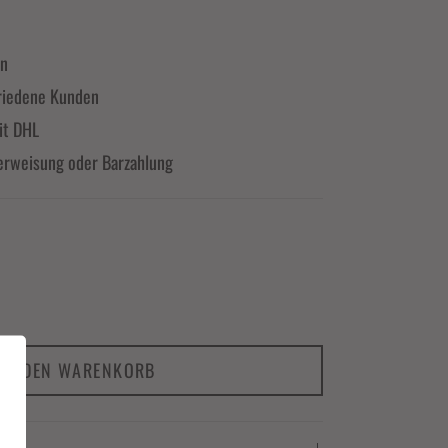
en
riedene Kunden
it DHL
erweisung oder Barzahlung
IN DEN WARENKORB