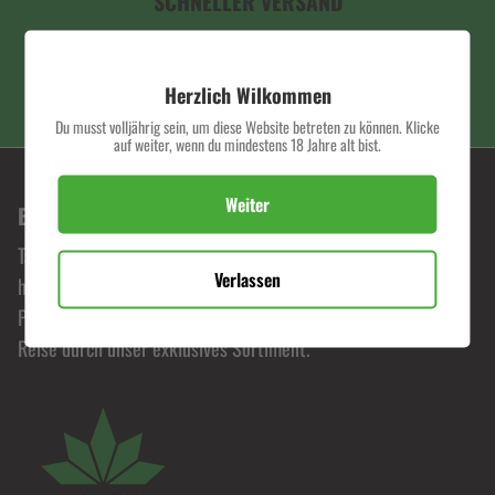
SCHNELLER VERSAND
Herzlich Wilkommen
PREMIUM QUALITÄT
Du musst volljährig sein, um diese Website betreten zu können. Klicke
auf weiter, wenn du mindestens 18 Jahre alt bist.
Weiter
BONORUM PREMIUM HEMP SHOP
Tauche ein in die Welt von Bonorum, wo Leidenschaft für
Verlassen
hochwertige Hanfprodukte zelebriert wird. Erlebe
Premiumqualität zu fairen Preisen und begib dich auf eine
Reise durch unser exklusives Sortiment.