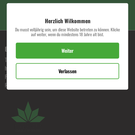
PREMIUM QUALITÄT
Herzlich Wilkommen
Du musst volljährig sein, um diese Website betreten zu können. Klicke
auf weiter, wenn du mindestens 18 Jahre alt bist.
BONORUM PREMIUM HEMP SHOP
Weiter
Tauche ein in die Welt von Bonorum, wo Leidenschaft für
hochwertige Hanfprodukte zelebriert wird. Erlebe
Verlassen
Premiumqualität zu fairen Preisen und begib dich auf eine
Reise durch unser exklusives Sortiment.